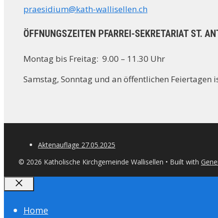
praesidium@kath-wallisellen.ch
ÖFFNUNGSZEITEN PFARREI-SEKRETARIAT ST. AN
Montag bis Freitag: 9.00 – 11.30 Uhr
Samstag, Sonntag und an öffentlichen Feiertagen is
Aktenauflage 27.05.2025
© 2026 Katholische Kirchgemeinde Wallisellen
• Built with
Gene
Close
Home