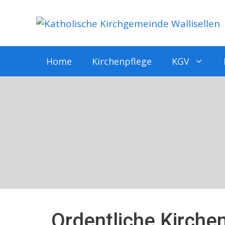
Springe
zum
Inhalt
Home
Kirchenpflege
KGV
Ordentliche Kirch